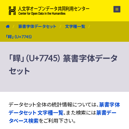
メニュー
篆書字体データセット
文字種一覧
「睅」（U+7745）
「睅」（U+7745） 篆書字体データ
セット
データセット全体の統計情報については、
篆書字体
データセット 文字種一覧
、また検索には
篆書デー
タベース検索
をご利用下さい。