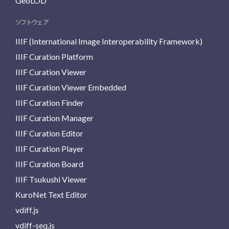
GeoLOD
ソフトウェア
IIIF (International Image Interoperability Framework)
IIIF Curation Platform
IIIF Curation Viewer
IIIF Curation Viewer Embedded
IIIF Curation Finder
IIIF Curation Manager
IIIF Curation Editor
IIIF Curation Player
IIIF Curation Board
IIIF Tsukushi Viewer
KuroNet Text Editor
vdiff.js
vdiff-seq.js