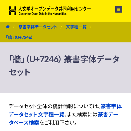
メニュー
篆書字体データセット
文字種一覧
「牆」（U+7246）
「牆」（U+7246） 篆書字体データ
セット
データセット全体の統計情報については、
篆書字体
データセット 文字種一覧
、また検索には
篆書デー
タベース検索
をご利用下さい。