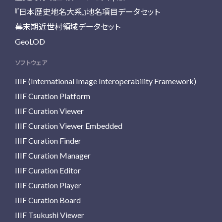
『日本歴史地名大系』地名項目データセット
幕末期近世村領域データセット
GeoLOD
ソフトウェア
IIIF (International Image Interoperability Framework)
IIIF Curation Platform
IIIF Curation Viewer
IIIF Curation Viewer Embedded
IIIF Curation Finder
IIIF Curation Manager
IIIF Curation Editor
IIIF Curation Player
IIIF Curation Board
IIIF Tsukushi Viewer