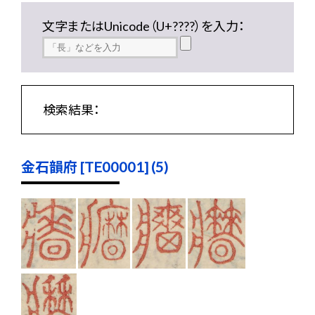
文字またはUnicode（U+????）を入力：
検索結果：
金石韻府 [TE00001] (5)