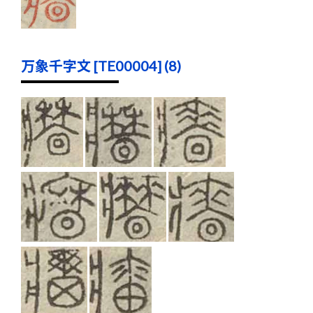
万象千字文 [TE00004] (8)