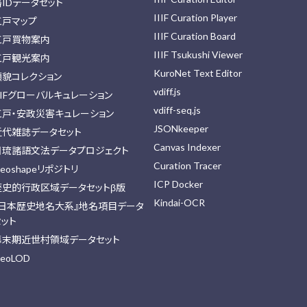
藩IDデータセット
IIIF Curation Player
江戸マップ
IIIF Curation Board
江戸買物案内
IIIF Tsukushi Viewer
江戸観光案内
KuroNet Text Editor
顔貌コレクション
vdiff.js
IIFグローバルキュレーション
vdiff-seq.js
江戸・安政災害キュレーション
JSONkeeper
近代雑誌データセット
Canvas Indexer
日琉諸語文法データプロジェクト
Curation Tracer
eoshapeリポジトリ
ICP Docker
歴史的行政区域データセットβ版
Kindai-OCR
『日本歴史地名大系』地名項目データ
セット
幕末期近世村領域データセット
eoLOD