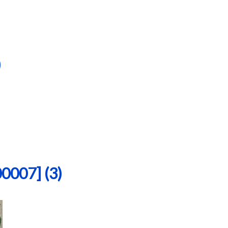
)
07] (3)