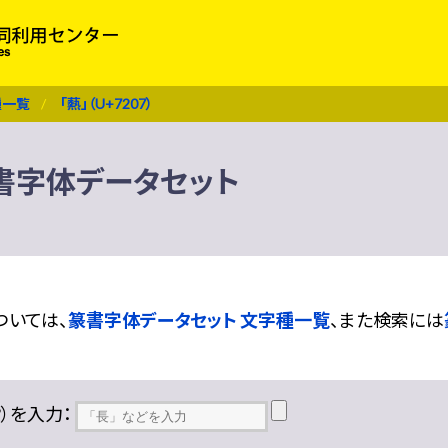
種一覧
「爇」（U+7207）
 篆書字体データセット
ついては、
篆書字体データセット 文字種一覧
、また検索には
??）を入力：