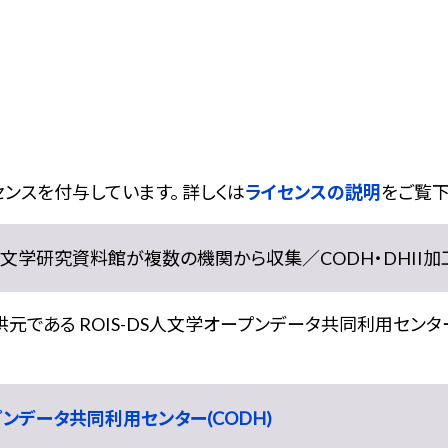
ンスを付与しています。 詳しくは
ライセンスの説明
をご覧下
学研究資料館が複数の機関から収集／CODH・DHII加工） doi:
である ROIS-DS人文学オープンデータ共同利用センター
ープンデータ共同利用センター(CODH)