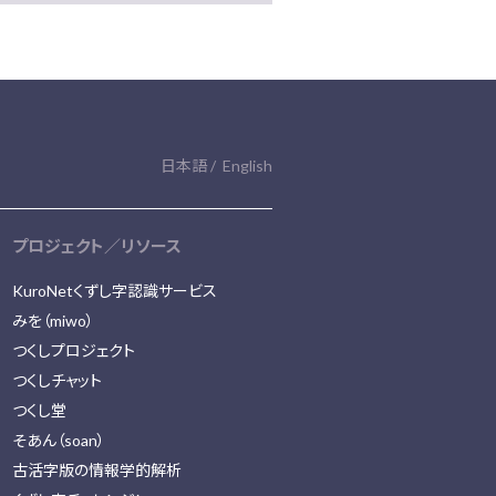
日本語
English
プロジェクト／リソース
KuroNetくずし字認識サービス
みを（miwo）
つくしプロジェクト
つくしチャット
つくし堂
そあん（soan）
古活字版の情報学的解析