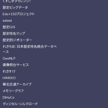
くずし字チャレンジ！
歴史ビッグデータ
Edo+150プロジェクト
edomi
歴史GIS
歴史地名マップ
歴史的ジオコーダー
れきちめ：日本歴史地名統合データベ
ース
GeoNLP
画像照合サービス
れきすけ
HIMIKO
華北交通アーカイブ
メモリーグラフ
DiHuCo
ディジタル・シルクロード