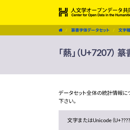
篆書字体データセット
文字
「爇」（U+7207）
データセット全体の統計情報に
下さい。
文字またはUnicode（U+??