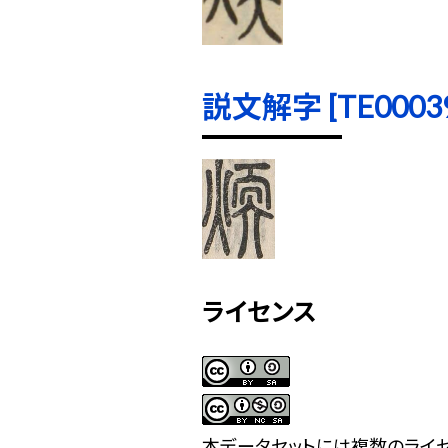
説文解字 [TE00039]
ライセンス
本データセットには複数のライセ