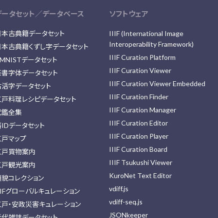
データセット／データベース
ソフトウェア
日本古典籍データセット
IIIF (International Image
Interoperability Framework)
日本古典籍くずし字データセット
IIIF Curation Platform
MNISTデータセット
IIIF Curation Viewer
篆書字体データセット
IIIF Curation Viewer Embedded
古活字データセット
IIIF Curation Finder
江戸料理レシピデータセット
IIIF Curation Manager
武鑑全集
IIIF Curation Editor
藩IDデータセット
IIIF Curation Player
江戸マップ
IIIF Curation Board
江戸買物案内
IIIF Tsukushi Viewer
江戸観光案内
KuroNet Text Editor
顔貌コレクション
vdiff.js
IIFグローバルキュレーション
vdiff-seq.js
江戸・安政災害キュレーション
JSONkeeper
近代雑誌データセット