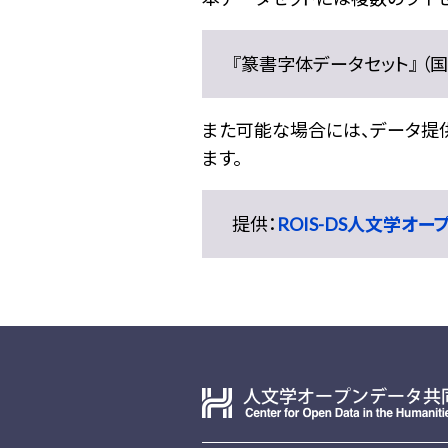
『篆書字体データセット』 （国文
また可能な場合には、データ提供元
ます。
提供：
ROIS-DS人文学オ