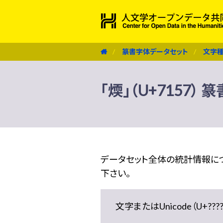
篆書字体データセット
文字
「煗」（U+7157）
データセット全体の統計情報に
下さい。
文字またはUnicode（U+??