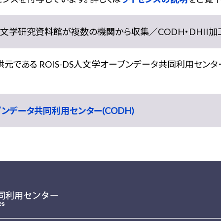
学研究資料館が複数の機関から収集／CODH・DHII加工） doi:
である ROIS-DS人文学オープンデータ共同利用センター
ープンデータ共同利用センター(CODH)