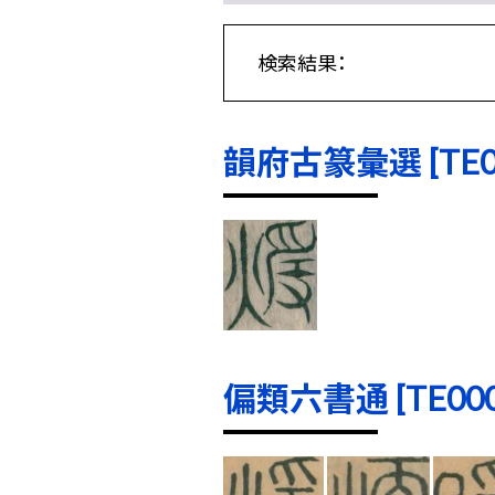
検索結果：
韻府古篆彙選 [TE000
偏類六書通 [TE0001