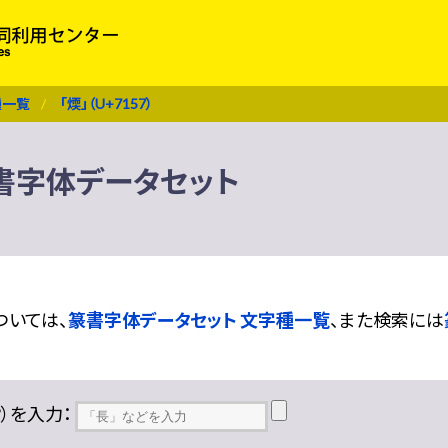
種一覧
「煗」（U+7157）
 篆書字体データセット
ついては、
篆書字体データセット 文字種一覧
、また検索には
??）を入力：