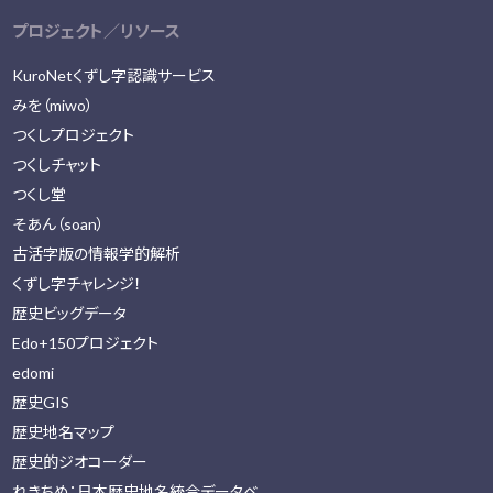
プロジェクト／リソース
KuroNetくずし字認識サービス
みを（miwo）
つくしプロジェクト
つくしチャット
つくし堂
そあん（soan）
古活字版の情報学的解析
くずし字チャレンジ！
歴史ビッグデータ
Edo+150プロジェクト
edomi
歴史GIS
歴史地名マップ
歴史的ジオコーダー
れきちめ：日本歴史地名統合データベ