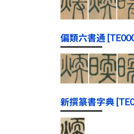
偏類六書通 [TE0001
新撰篆書字典 [TE000