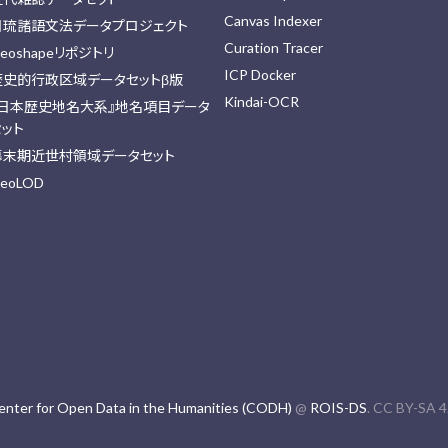
Canvas Indexer
日琉諸語文法データプロジェクト
Curation Tracer
eoshapeリポジトリ
ICP Docker
歴史的行政区域データセットβ版
Kindai-OCR
『日本歴史地名大系』地名項目データ
セット
幕末期近世村領域データセット
eoLOD
enter for Open Data in the Humanities (CODH)
@
ROIS-DS
. CC BY-SA 4.