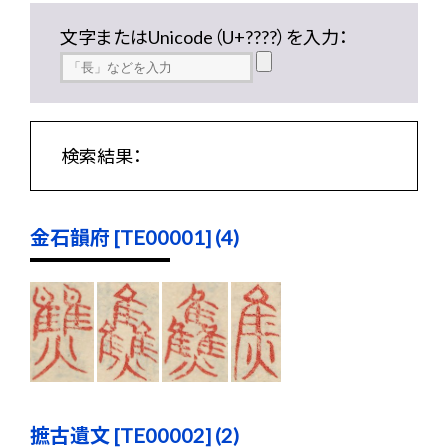
文字またはUnicode（U+????）を入力：
検索結果：
金石韻府 [TE00001] (4)
摭古遺文 [TE00002] (2)