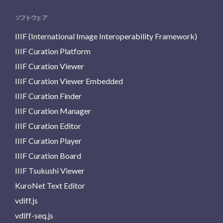
ソフトウェア
IIIF (International Image Interoperability Framework)
IIIF Curation Platform
IIIF Curation Viewer
IIIF Curation Viewer Embedded
IIIF Curation Finder
IIIF Curation Manager
IIIF Curation Editor
IIIF Curation Player
IIIF Curation Board
IIIF Tsukushi Viewer
KuroNet Text Editor
vdiff.js
vdiff-seq.js