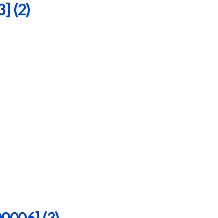
 (2)
)
06] (3)