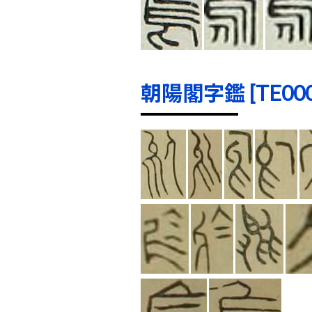
朝陽閣字鑑 [TE0005