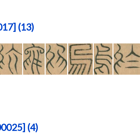
7] (13)
25] (4)