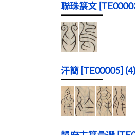
聯珠篆文 [TE00003]
汗簡 [TE00005] (4
韻府古篆彙選 [TE000