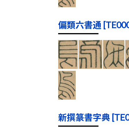
偏類六書通 [TE0001
新撰篆書字典 [TE000