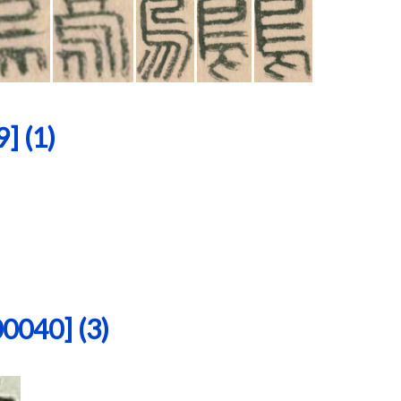
 (1)
40] (3)