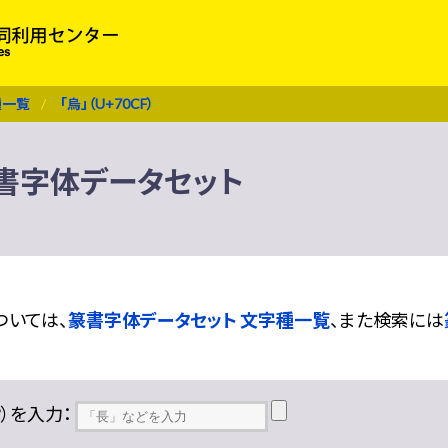
種一覧
「烏」（U+70CF）
 篆書字体データセット
ついては、
篆書字体データセット 文字種一覧
、また検索には
??）を入力：