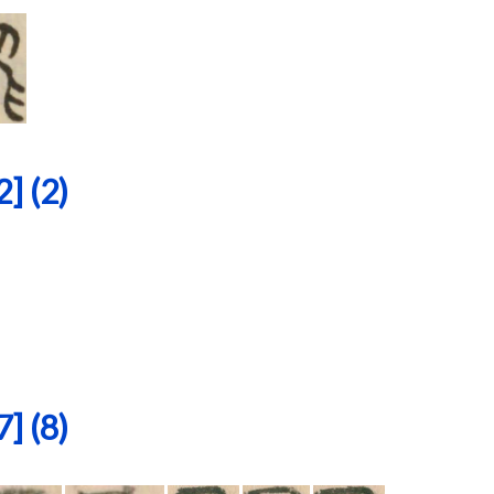
 (2)
 (8)