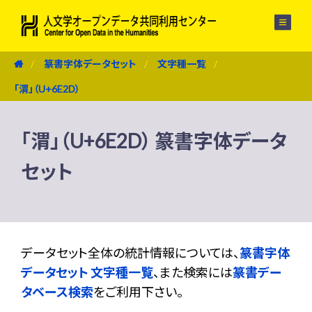
メニュー
篆書字体データセット
文字種一覧
「渭」（U+6E2D）
「渭」（U+6E2D） 篆書字体データ
セット
データセット全体の統計情報については、
篆書字体
データセット 文字種一覧
、また検索には
篆書デー
タベース検索
をご利用下さい。