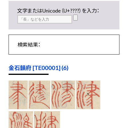
文字またはUnicode（U+????）を入力：
検索結果：
金石韻府 [TE00001] (6)