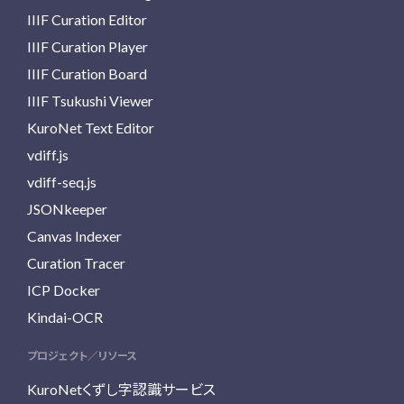
IIIF Curation Editor
IIIF Curation Player
IIIF Curation Board
IIIF Tsukushi Viewer
KuroNet Text Editor
vdiff.js
vdiff-seq.js
JSONkeeper
Canvas Indexer
Curation Tracer
ICP Docker
Kindai-OCR
プロジェクト／リソース
KuroNetくずし字認識サービス