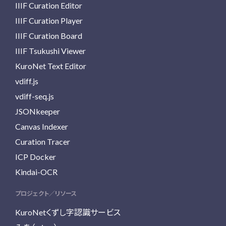
IIIF Curation Editor
IIIF Curation Player
IIIF Curation Board
IIIF Tsukushi Viewer
KuroNet Text Editor
vdiff.js
vdiff-seq.js
JSONkeeper
Canvas Indexer
Curation Tracer
ICP Docker
Kindai-OCR
プロジェクト／リソース
KuroNetくずし字認識サービス