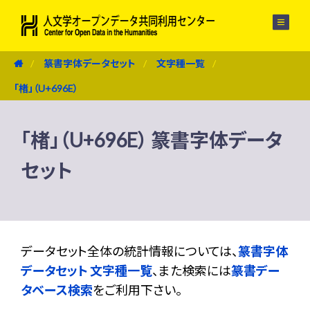
メニュー
篆書字体データセット
文字種一覧
「楮」（U+696E）
「楮」（U+696E） 篆書字体データ
セット
データセット全体の統計情報については、
篆書字体
データセット 文字種一覧
、また検索には
篆書デー
タベース検索
をご利用下さい。