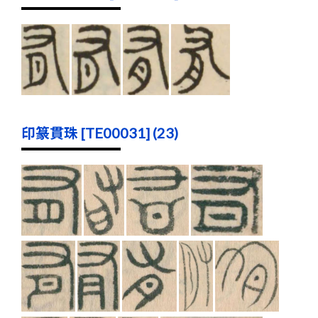
印篆貫珠 [TE00031] (23)