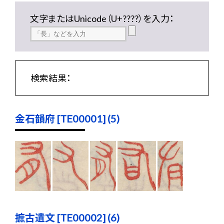
文字またはUnicode（U+????）を入力：
検索結果：
金石韻府 [TE00001] (5)
摭古遺文 [TE00002] (6)