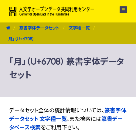
メニュー
篆書字体データセット
文字種一覧
「月」（U+6708）
「月」（U+6708） 篆書字体データ
セット
データセット全体の統計情報については、
篆書字体
データセット 文字種一覧
、また検索には
篆書デー
タベース検索
をご利用下さい。