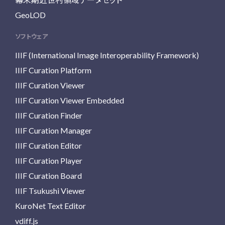
GeoLOD
ソフトウェア
IIIF (International Image Interoperability Framework)
IIIF Curation Platform
IIIF Curation Viewer
IIIF Curation Viewer Embedded
IIIF Curation Finder
IIIF Curation Manager
IIIF Curation Editor
IIIF Curation Player
IIIF Curation Board
IIIF Tsukushi Viewer
KuroNet Text Editor
vdiff.js