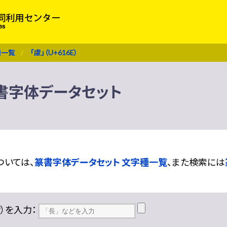
種一覧
「慮」（U+616E）
 篆書字体データセット
ついては、
篆書字体データセット 文字種一覧
、また検索には
??）を入力：