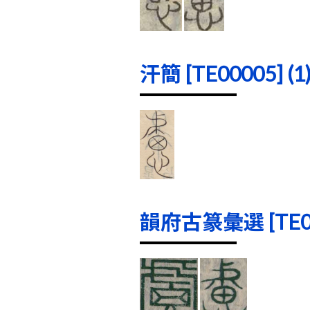
汗簡 [TE00005] (1
韻府古篆彙選 [TE000