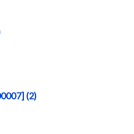
)
07] (2)