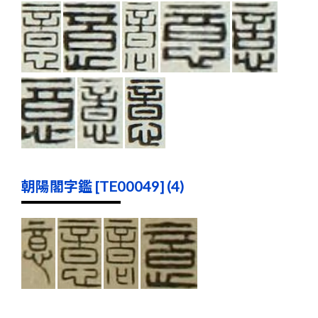
朝陽閣字鑑 [TE00049] (4)