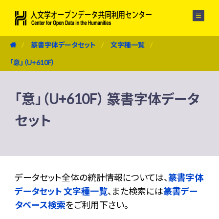
メニュー
篆書字体データセット
文字種一覧
「意」（U+610F）
「意」（U+610F） 篆書字体データ
セット
データセット全体の統計情報については、
篆書字体
データセット 文字種一覧
、また検索には
篆書デー
タベース検索
をご利用下さい。