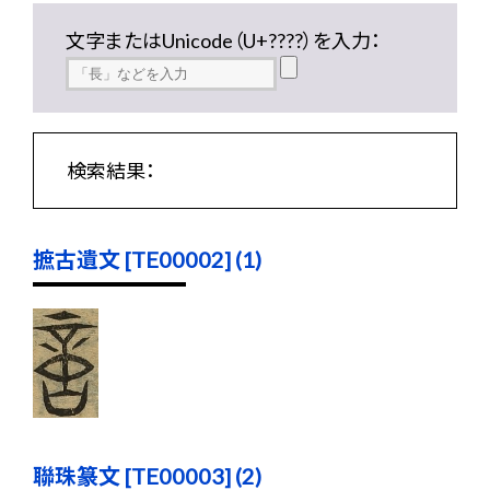
文字またはUnicode（U+????）を入力：
検索結果：
摭古遺文 [TE00002] (1)
聯珠篆文 [TE00003] (2)