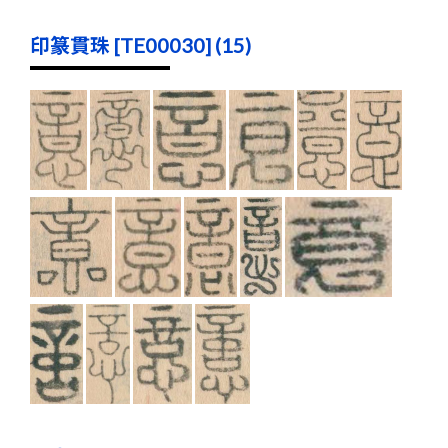
印篆貫珠 [TE00030] (15)