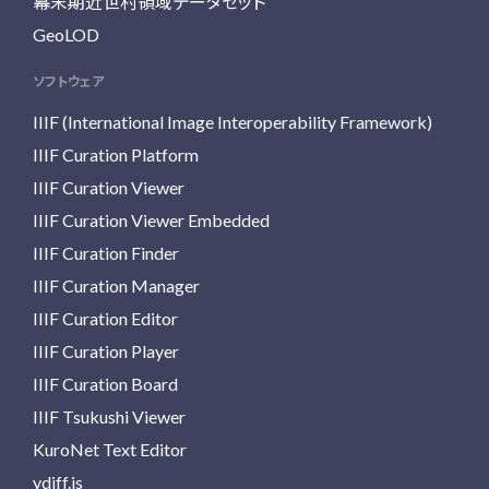
幕末期近世村領域データセット
GeoLOD
ソフトウェア
IIIF (International Image Interoperability Framework)
IIIF Curation Platform
IIIF Curation Viewer
IIIF Curation Viewer Embedded
IIIF Curation Finder
IIIF Curation Manager
IIIF Curation Editor
IIIF Curation Player
IIIF Curation Board
IIIF Tsukushi Viewer
KuroNet Text Editor
vdiff.js