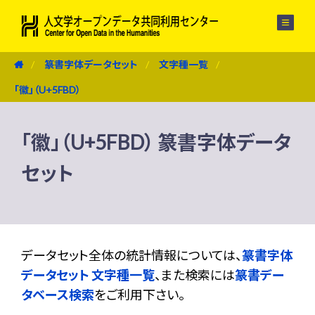
メニュー
篆書字体データセット
文字種一覧
「徽」（U+5FBD）
「徽」（U+5FBD） 篆書字体データ
セット
データセット全体の統計情報については、
篆書字体
データセット 文字種一覧
、また検索には
篆書デー
タベース検索
をご利用下さい。