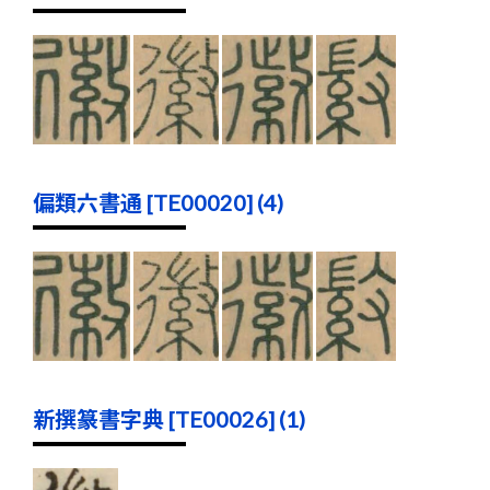
偏類六書通 [TE00020] (4)
新撰篆書字典 [TE00026] (1)