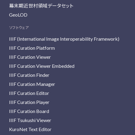
幕末期近世村領域データセット
GeoLOD
ソフトウェア
IIIF (International Image Interoperability Framework)
IIIF Curation Platform
IIIF Curation Viewer
IIIF Curation Viewer Embedded
IIIF Curation Finder
IIIF Curation Manager
IIIF Curation Editor
IIIF Curation Player
IIIF Curation Board
IIIF Tsukushi Viewer
KuroNet Text Editor