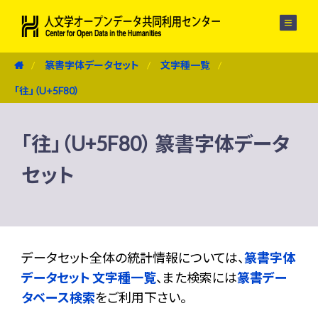
メニュー
篆書字体データセット
文字種一覧
「往」（U+5F80）
「往」（U+5F80） 篆書字体データ
セット
データセット全体の統計情報については、
篆書字体
データセット 文字種一覧
、また検索には
篆書デー
タベース検索
をご利用下さい。