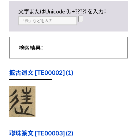
文字またはUnicode（U+????）を入力：
検索結果：
摭古遺文 [TE00002] (1)
聯珠篆文 [TE00003] (2)