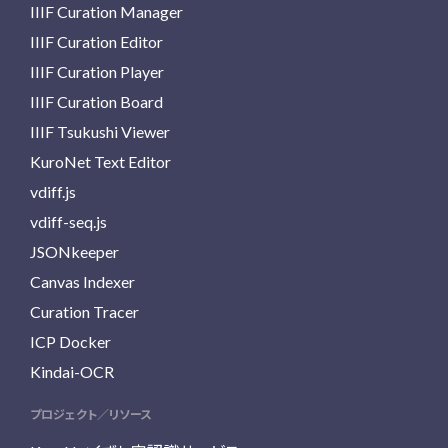
IIIF Curation Manager
IIIF Curation Editor
IIIF Curation Player
IIIF Curation Board
IIIF Tsukushi Viewer
KuroNet Text Editor
vdiff.js
vdiff-seq.js
JSONkeeper
Canvas Indexer
Curation Tracer
ICP Docker
Kindai-OCR
プロジェクト／リソース