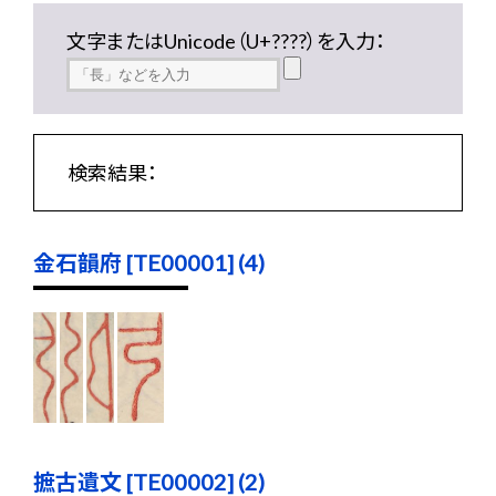
文字またはUnicode（U+????）を入力：
検索結果：
金石韻府 [TE00001] (4)
摭古遺文 [TE00002] (2)