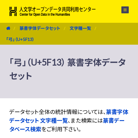
メニュー
篆書字体データセット
文字種一覧
「弓」（U+5F13）
「弓」（U+5F13） 篆書字体データ
セット
データセット全体の統計情報については、
篆書字体
データセット 文字種一覧
、また検索には
篆書デー
タベース検索
をご利用下さい。