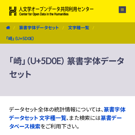
メニュー
篆書字体データセット
文字種一覧
「崎」（U+5D0E）
「崎」（U+5D0E） 篆書字体データ
セット
データセット全体の統計情報については、
篆書字体
データセット 文字種一覧
、また検索には
篆書デー
タベース検索
をご利用下さい。