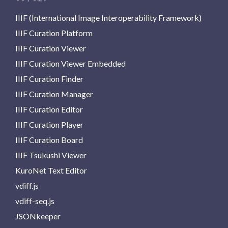
IIIF (International Image Interoperability Framework)
IIIF Curation Platform
IIIF Curation Viewer
IIIF Curation Viewer Embedded
IIIF Curation Finder
IIIF Curation Manager
IIIF Curation Editor
IIIF Curation Player
IIIF Curation Board
IIIF Tsukushi Viewer
KuroNet Text Editor
vdiff.js
vdiff-seq.js
JSONkeeper