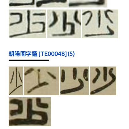
朝陽閣字鑑 [TE00048] (5)