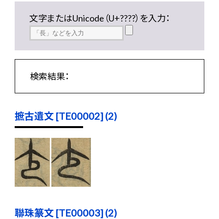
文字またはUnicode（U+????）を入力：
検索結果：
摭古遺文 [TE00002] (2)
聯珠篆文 [TE00003] (2)