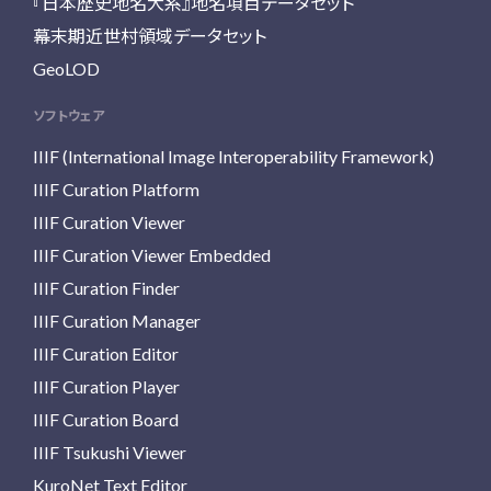
『日本歴史地名大系』地名項目データセット
幕末期近世村領域データセット
GeoLOD
ソフトウェア
IIIF (International Image Interoperability Framework)
IIIF Curation Platform
IIIF Curation Viewer
IIIF Curation Viewer Embedded
IIIF Curation Finder
IIIF Curation Manager
IIIF Curation Editor
IIIF Curation Player
IIIF Curation Board
IIIF Tsukushi Viewer
KuroNet Text Editor