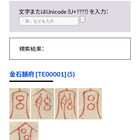
文字またはUnicode（U+????）を入力：
検索結果：
金石韻府 [TE00001] (5)