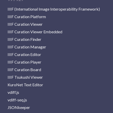
IIIF (International Image Interoperability Framework)
IIIF Curation Platform
IIIF Curation Viewer
IIIF Curation Viewer Embedded
IIIF Curation Finder
IIIF Curation Manager
IIIF Curation Editor
IIIF Curation Player
IIIF Curation Board
IIIF Tsukushi Viewer
KuroNet Text Editor
vdiff.js
vdiff-seq.js
JSONkeeper