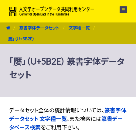
メニュー
篆書字体データセット
文字種一覧
「嬮」（U+5B2E）
「嬮」（U+5B2E） 篆書字体データ
セット
データセット全体の統計情報については、
篆書字体
データセット 文字種一覧
、また検索には
篆書デー
タベース検索
をご利用下さい。