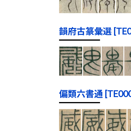
韻府古篆彙選 [TE000
偏類六書通 [TE0000