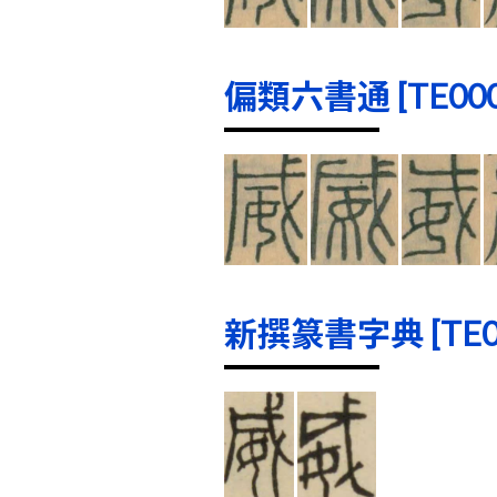
偏類六書通 [TE0001
新撰篆書字典 [TE000