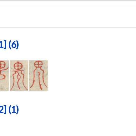
 (6)
 (1)