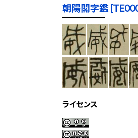
朝陽閣字鑑 [TE0004
ライセンス