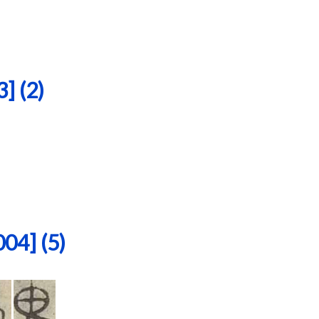
 (2)
4] (5)