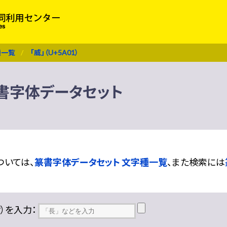
種一覧
「威」（U+5A01）
 篆書字体データセット
ついては、
篆書字体データセット 文字種一覧
、また検索には
??）を入力：