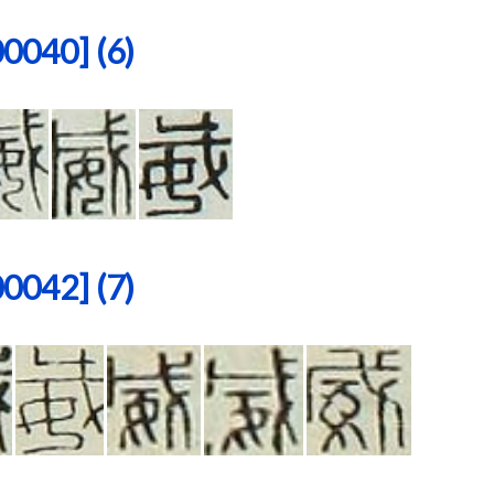
40] (6)
42] (7)