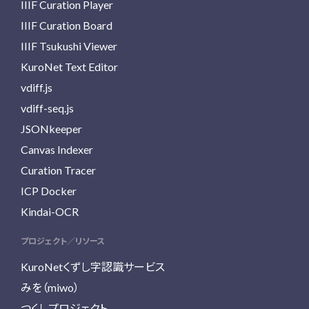
IIIF Curation Player
IIIF Curation Board
IIIF Tsukushi Viewer
KuroNet Text Editor
vdiff.js
vdiff-seq.js
JSONkeeper
Canvas Indexer
Curation Tracer
ICP Docker
Kindai-OCR
プロジェクト／リソース
KuroNetくずし字認識サービス
みを（miwo）
つくしプロジェクト