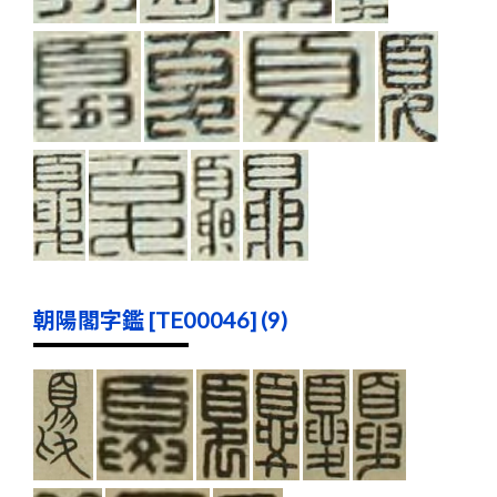
朝陽閣字鑑 [TE00046] (9)