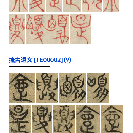
摭古遺文 [TE00002] (9)