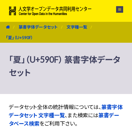
メニュー
篆書字体データセット
文字種一覧
「夏」（U+590F）
「夏」（U+590F） 篆書字体データ
セット
データセット全体の統計情報については、
篆書字体
データセット 文字種一覧
、また検索には
篆書デー
タベース検索
をご利用下さい。