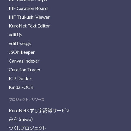
IIIF Curation Board
IIIF Tsukushi Viewer
KuroNet Text Editor
vdiff.js
vdiff-seq.js
JSONkeeper
Canvas Indexer
Curation Tracer
ICP Docker
Kindai-OCR
プロジェクト／リソース
KuroNetくずし字認識サービス
みを（miwo）
つくしプロジェクト