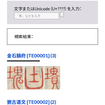
文字またはUnicode（U+????）を入力：
検索結果：
金石韻府 [TE00001] (3)
摭古遺文 [TE00002] (2)