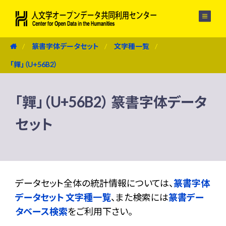
メニュー
篆書字体データセット
文字種一覧
「嚲」（U+56B2）
「嚲」（U+56B2） 篆書字体データ
セット
データセット全体の統計情報については、
篆書字体
データセット 文字種一覧
、また検索には
篆書デー
タベース検索
をご利用下さい。