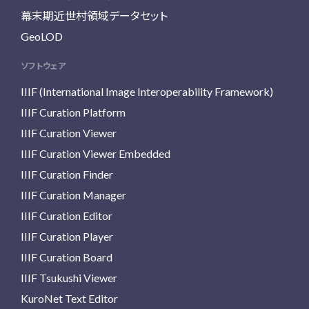
幕末期近世村領域データセット
GeoLOD
ソフトウェア
IIIF (International Image Interoperability Framework)
IIIF Curation Platform
IIIF Curation Viewer
IIIF Curation Viewer Embedded
IIIF Curation Finder
IIIF Curation Manager
IIIF Curation Editor
IIIF Curation Player
IIIF Curation Board
IIIF Tsukushi Viewer
KuroNet Text Editor