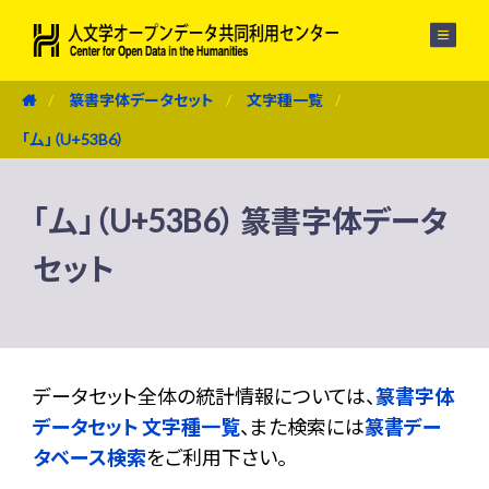
メニュー
篆書字体データセット
文字種一覧
「厶」（U+53B6）
「厶」（U+53B6） 篆書字体データ
セット
データセット全体の統計情報については、
篆書字体
データセット 文字種一覧
、また検索には
篆書デー
タベース検索
をご利用下さい。