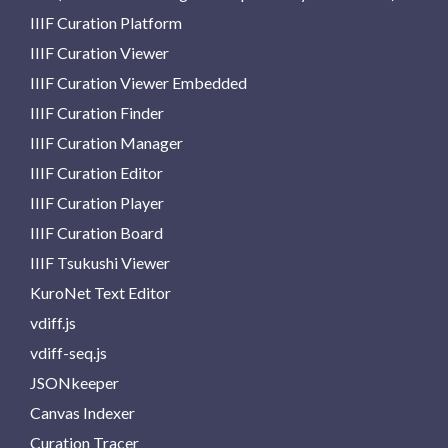
IIIF Curation Platform
IIIF Curation Viewer
IIIF Curation Viewer Embedded
IIIF Curation Finder
IIIF Curation Manager
IIIF Curation Editor
IIIF Curation Player
IIIF Curation Board
IIIF Tsukushi Viewer
KuroNet Text Editor
vdiff.js
vdiff-seq.js
JSONkeeper
Canvas Indexer
Curation Tracer