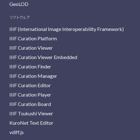
GeoLOD
ソフトウェア
IIIF (International Image Interoperability Framework)
IIIF Curation Platform
IIIF Curation Viewer
IIIF Curation Viewer Embedded
IIIF Curation Finder
IIIF Curation Manager
IIIF Curation Editor
IIIF Curation Player
IIIF Curation Board
IIIF Tsukushi Viewer
KuroNet Text Editor
vdiff.js