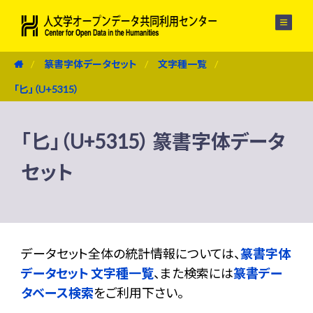
メニュー
篆書字体データセット
文字種一覧
「匕」（U+5315）
「匕」（U+5315） 篆書字体データ
セット
データセット全体の統計情報については、
篆書字体
データセット 文字種一覧
、また検索には
篆書デー
タベース検索
をご利用下さい。