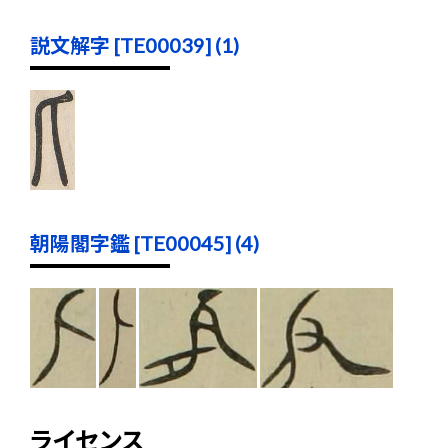
説文解字 [TE00039] (1)
朝陽閣字鑑 [TE00045] (4)
ライセンス