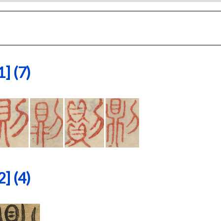
 (7)
 (4)