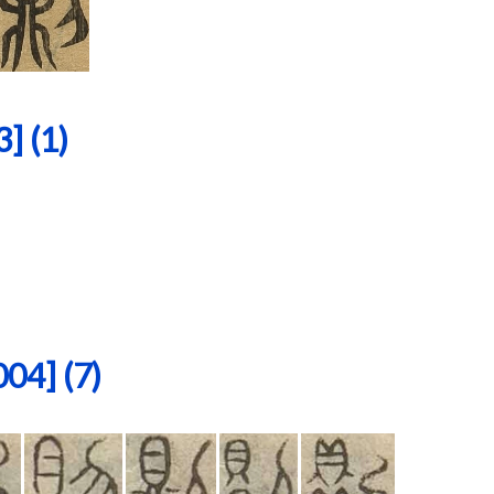
 (1)
4] (7)