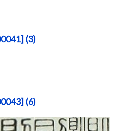
41] (3)
43] (6)