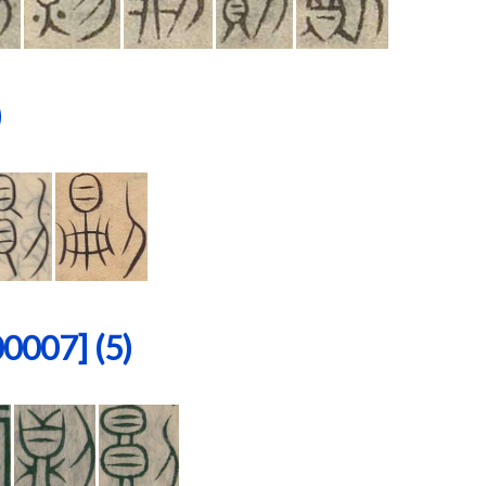
)
07] (5)