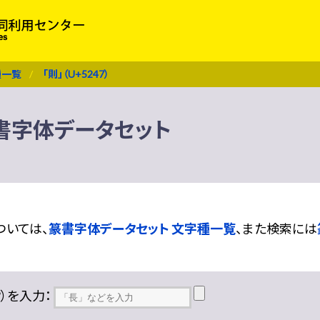
種一覧
「則」（U+5247）
 篆書字体データセット
ついては、
篆書字体データセット 文字種一覧
、また検索には
??）を入力：