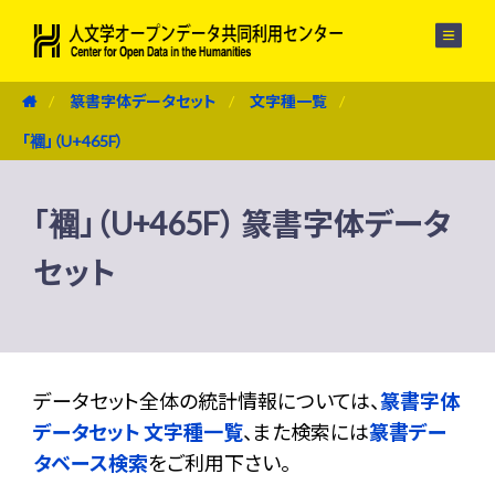
メニュー
篆書字体データセット
文字種一覧
「䙟」（U+465F）
「䙟」（U+465F） 篆書字体データ
セット
データセット全体の統計情報については、
篆書字体
データセット 文字種一覧
、また検索には
篆書デー
タベース検索
をご利用下さい。