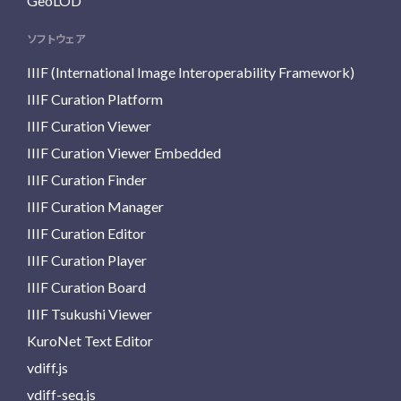
GeoLOD
ソフトウェア
IIIF (International Image Interoperability Framework)
IIIF Curation Platform
IIIF Curation Viewer
IIIF Curation Viewer Embedded
IIIF Curation Finder
IIIF Curation Manager
IIIF Curation Editor
IIIF Curation Player
IIIF Curation Board
IIIF Tsukushi Viewer
KuroNet Text Editor
vdiff.js
vdiff-seq.js