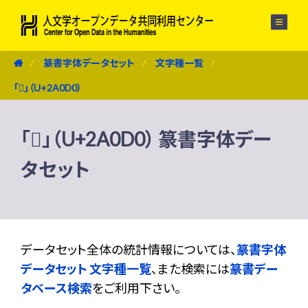
メニュー
篆書字体データセット
文字種一覧
「𪃐」（U+2A0D0）
「𪃐」（U+2A0D0） 篆書字体デー
タセット
データセット全体の統計情報については、
篆書字体
データセット 文字種一覧
、また検索には
篆書デー
タベース検索
をご利用下さい。