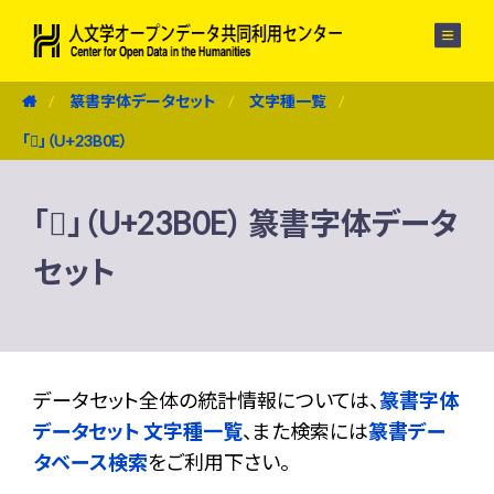
メニュー
篆書字体データセット
文字種一覧
「𣬎」（U+23B0E）
「𣬎」（U+23B0E） 篆書字体データ
セット
データセット全体の統計情報については、
篆書字体
データセット 文字種一覧
、また検索には
篆書デー
タベース検索
をご利用下さい。