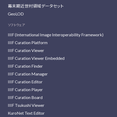
幕末期近世村領域データセット
GeoLOD
ソフトウェア
IIIF (International Image Interoperability Framework)
IIIF Curation Platform
IIIF Curation Viewer
IIIF Curation Viewer Embedded
IIIF Curation Finder
IIIF Curation Manager
IIIF Curation Editor
IIIF Curation Player
IIIF Curation Board
IIIF Tsukushi Viewer
KuroNet Text Editor