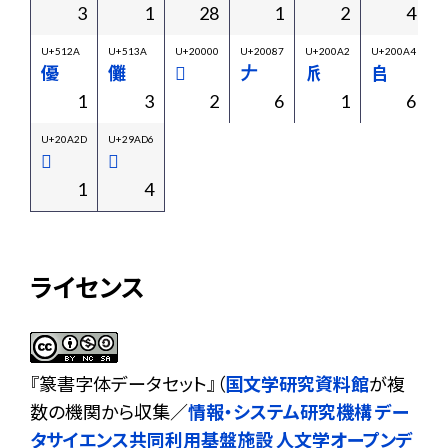
3
1
28
1
2
4
U+512A
U+513A
U+20000
U+20087
U+200A2
U+200A4
U
優
儺
𠀀
𠂇
𠂢
𠂤
𠂹
1
3
2
6
1
6
U+20A2D
U+29AD6
𠨭
𩫖
1
4
ライセンス
『
篆書字体データセット
』（
国文学研究資料館
が複
数の機関から収集／
情報・システム研究機構 デー
タサイエンス共同利用基盤施設 人文学オープンデ