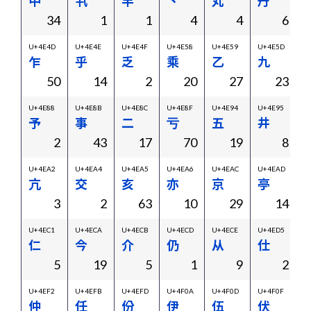
中
丮
丰
丶
丸
丹
34
1
1
4
4
6
U+4E4D
U+4E4E
U+4E4F
U+4E58
U+4E59
U+4E5D
U
乍
乎
乏
乘
乙
九
50
14
2
20
27
23
U+4E88
U+4E8B
U+4E8C
U+4E8F
U+4E94
U+4E95
U
予
事
二
亏
五
井
2
43
17
70
19
8
U+4EA2
U+4EA4
U+4EA5
U+4EA6
U+4EAC
U+4EAD
U
亢
交
亥
亦
京
亭
3
2
63
10
29
14
U+4EC1
U+4ECA
U+4ECB
U+4ECD
U+4ECE
U+4ED5
U
仁
今
介
仍
从
仕
5
19
5
1
9
2
U+4EF2
U+4EFB
U+4EFD
U+4F0A
U+4F0D
U+4F0F
U
仲
任
份
伊
伍
伏