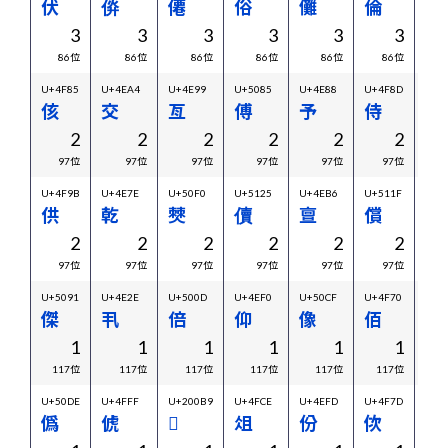
伏
㑞
僊
俗
儺
倫
似
3
3
3
3
3
3
86位
86位
86位
86位
86位
86位
U+4F85
U+4EA4
U+4E99
U+5085
U+4E88
U+4F8D
U+4
侅
交
亙
傅
予
侍
乏
2
2
2
2
2
2
97位
97位
97位
97位
97位
97位
U+4F9B
U+4E7E
U+50F0
U+5125
U+4EB6
U+511F
U+3
供
乾
僰
儥
亶
償
㑵
2
2
2
2
2
2
97位
97位
97位
97位
97位
97位
U+5091
U+4E2E
U+500D
U+4EF0
U+50CF
U+4F70
U+4
傑
丮
倍
仰
像
佰
什
1
1
1
1
1
1
117位
117位
117位
117位
117位
117位
U+50DE
U+4FFF
U+200B9
U+4FCE
U+4EFD
U+4F7D
U+5
僞
俿
𠂹
俎
份
佽
優