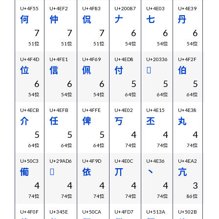
U+4F55
U+4EF2
U+4F83
U+20087
U+4E03
U+4E39
U+2
何
仲
侃
𠂇
七
丹
𠂤
7
7
7
6
6
6
51位
51位
51位
54位
54位
54位
U+4F4D
U+4FE1
U+4F69
U+4ED8
U+20336
U+4F2F
U+4
位
信
佩
付
𠌶
伯
久
6
6
6
5
5
5
54位
54位
54位
64位
64位
64位
U+4ECB
U+4EFB
U+4FFE
U+4E02
U+4E15
U+4E38
U+4
介
任
俾
丂
丕
丸
主
5
5
5
4
4
4
64位
64位
64位
74位
74位
74位
U+50C3
U+29AD6
U+4F9D
U+4E0C
U+4E36
U+4EA2
U+4
僃
𩫖
依
丌
丶
亢
亂
4
4
4
4
4
3
74位
74位
74位
74位
74位
86位
U+4F0F
U+345E
U+50CA
U+4FD7
U+513A
U+502B
U+4