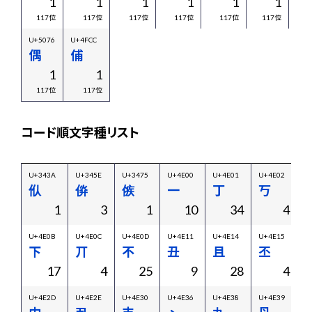
1
1
1
1
1
1
117位
117位
117位
117位
117位
117位
U+5076
U+4FCC
偶
俌
1
1
117位
117位
コード順文字種リスト
U+343A
U+345E
U+3475
U+4E00
U+4E01
U+4E02
U
㐺
㑞
㑵
一
丁
丂
1
3
1
10
34
4
U+4E0B
U+4E0C
U+4E0D
U+4E11
U+4E14
U+4E15
U
下
丌
不
丑
且
丕
17
4
25
9
28
4
U+4E2D
U+4E2E
U+4E30
U+4E36
U+4E38
U+4E39
U