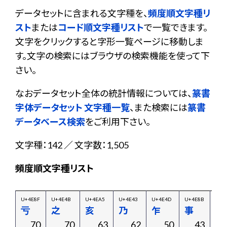
データセットに含まれる文字種を、
頻度順文字種リ
スト
または
コード順文字種リスト
で一覧できます。
文字をクリックすると字形一覧ページに移動しま
す。文字の検索にはブラウザの検索機能を使って下
さい。
なおデータセット全体の統計情報については、
篆書
字体データセット 文字種一覧
、また検索には
篆書
データベース検索
をご利用下さい。
文字種：142 ／ 文字数：1,505
頻度順文字種リスト
U+4E8F
U+4E4B
U+4EA5
U+4E43
U+4E4D
U+4E8B
U+4
亏
之
亥
乃
乍
事
以
70
70
63
62
50
43