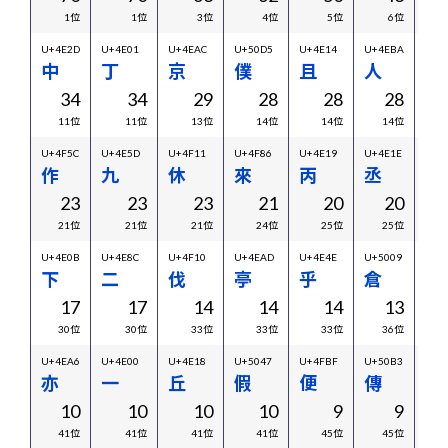
1位
1位
3位
4位
5位
6位
U+4E2D
U+4E01
U+4EAC
U+50D5
U+4E14
U+4EBA
U+4
中
丁
京
僕
且
人
世
34
34
29
28
28
28
11位
11位
13位
14位
14位
14位
U+4F5C
U+4E5D
U+4F11
U+4F86
U+4E19
U+4E1E
U+4
作
九
休
來
丙
丞
乘
23
23
23
21
20
20
21位
21位
21位
24位
25位
25位
U+4E0B
U+4E8C
U+4F10
U+4EAD
U+4E4E
U+5009
U+4
下
二
伐
亭
乎
倉
三
17
17
14
14
14
13
30位
30位
33位
33位
33位
36位
U+4EA6
U+4E00
U+4E18
U+5047
U+4FBF
U+50B3
U+4
亦
一
丘
假
便
傳
丑
10
10
10
10
9
9
41位
41位
41位
41位
45位
45位