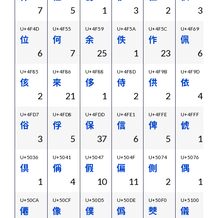
7
5
1
3
2
3
U+4F4D
U+4F55
U+4F59
U+4F5A
U+4F5C
U+4F69
U
位
何
余
佚
作
佩
6
7
25
1
23
6
U+4F85
U+4F86
U+4F88
U+4F8D
U+4F9B
U+4F9D
U
侅
來
侈
侍
供
依
2
21
1
2
2
4
U+4FD7
U+4FD8
U+4FDD
U+4FE1
U+4FFE
U+4FFF
U
俗
俘
保
信
俾
俿
3
5
37
6
5
1
U+5036
U+5041
U+5047
U+504F
U+5074
U+5076
U
倶
偁
假
偏
側
偶
1
4
10
11
2
1
U+50CA
U+50CF
U+50D5
U+50DE
U+50F0
U+5100
U
僊
像
僕
僞
僰
儀