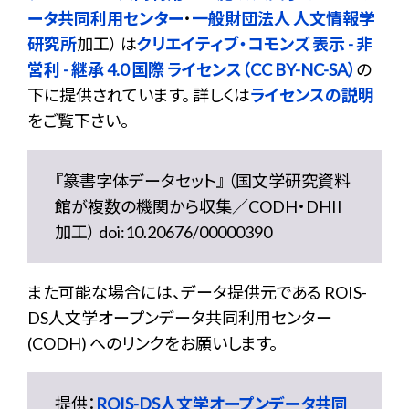
ータ共同利用センター
・
一般財団法人 人文情報学
研究所
加工） は
クリエイティブ・コモンズ 表示 - 非
営利 - 継承 4.0 国際 ライセンス（CC BY-NC-SA）
の
下に提供されています。 詳しくは
ライセンスの説明
をご覧下さい。
『篆書字体データセット』 （国文学研究資料
館が複数の機関から収集／CODH・DHII
加工） doi:10.20676/00000390
また可能な場合には、データ提供元である ROIS-
DS人文学オープンデータ共同利用センター
(CODH) へのリンクをお願いします。
提供：
ROIS-DS人文学オープンデータ共同