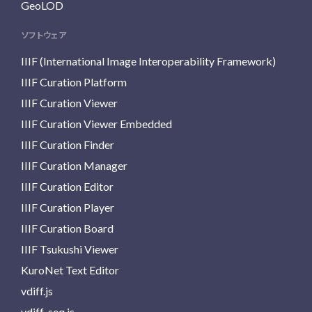
GeoLOD
ソフトウェア
IIIF (International Image Interoperability Framework)
IIIF Curation Platform
IIIF Curation Viewer
IIIF Curation Viewer Embedded
IIIF Curation Finder
IIIF Curation Manager
IIIF Curation Editor
IIIF Curation Player
IIIF Curation Board
IIIF Tsukushi Viewer
KuroNet Text Editor
vdiff.js
vdiff-seq.js