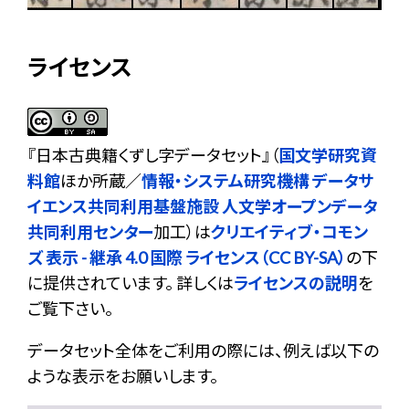
ライセンス
『
日本古典籍くずし字データセット
』（
国文学研究資
料館
ほか所蔵／
情報・システム研究機構 データサ
イエンス共同利用基盤施設 人文学オープンデータ
共同利用センター
加工）は
クリエイティブ・コモン
ズ 表示 - 継承 4.0 国際 ライセンス（CC BY-SA）
の下
に提供されています。 詳しくは
ライセンスの説明
を
ご覧下さい。
データセット全体をご利用の際には、例えば以下の
ような表示をお願いします。