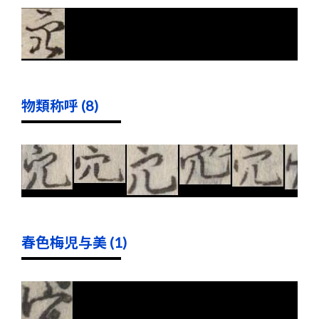
物類称呼 (8)
春色梅児与美 (1)