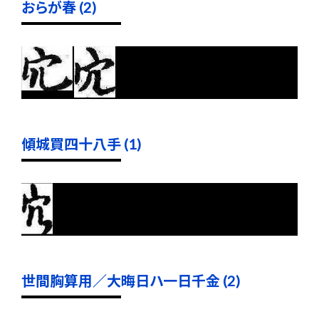
おらが春 (2)
傾城買四十八手 (1)
世間胸算用／大晦日ハ一日千金 (2)