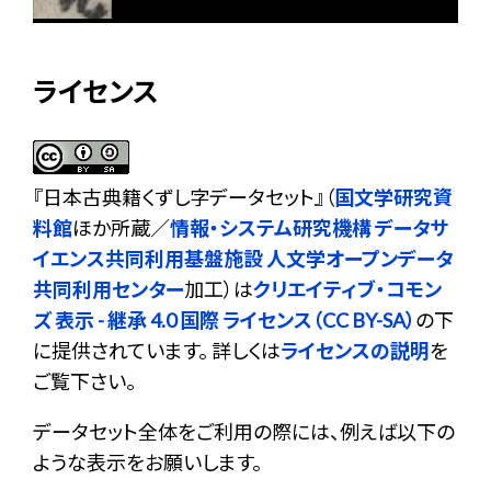
ライセンス
『
日本古典籍くずし字データセット
』（
国文学研究資
料館
ほか所蔵／
情報・システム研究機構 データサ
イエンス共同利用基盤施設 人文学オープンデータ
共同利用センター
加工）は
クリエイティブ・コモン
ズ 表示 - 継承 4.0 国際 ライセンス（CC BY-SA）
の下
に提供されています。 詳しくは
ライセンスの説明
を
ご覧下さい。
データセット全体をご利用の際には、例えば以下の
ような表示をお願いします。