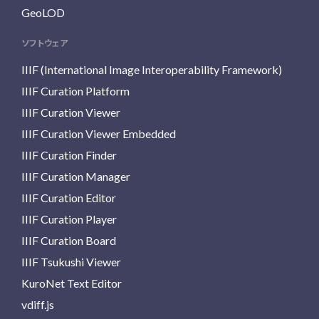
GeoLOD
ソフトウェア
IIIF (International Image Interoperability Framework)
IIIF Curation Platform
IIIF Curation Viewer
IIIF Curation Viewer Embedded
IIIF Curation Finder
IIIF Curation Manager
IIIF Curation Editor
IIIF Curation Player
IIIF Curation Board
IIIF Tsukushi Viewer
KuroNet Text Editor
vdiff.js