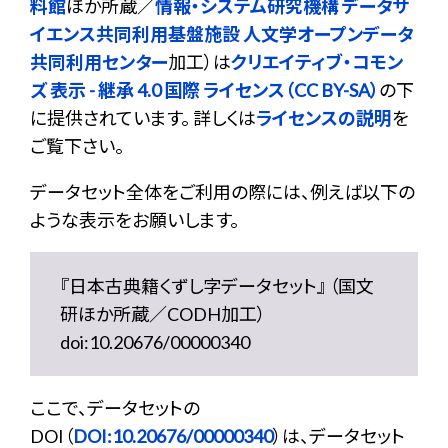
料館
ほか所蔵／
情報・システム研究機構 データサ
イエンス共同利用基盤施設 人文学オープンデータ
共同利用センター
加工）は
クリエイティブ・コモン
ズ 表示 - 継承 4.0 国際 ライセンス（CC BY-SA）
の下
に提供されています。 詳しくは
ライセンスの説明
を
ご覧下さい。
データセット全体をご利用の際には、例えば以下の
ような表示をお願いします。
『日本古典籍くずし字データセット』 （国文
研ほか所蔵／CODH加工）
doi:10.20676/00000340
ここで、データセットの
DOI（
DOI:10.20676/00000340
）は、データセット