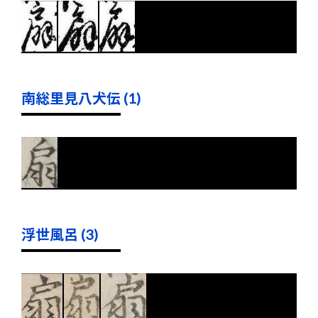
南総里見八犬伝 (1)
浮世風呂 (3)