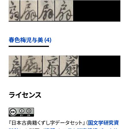
春色梅児与美 (4)
ライセンス
『
日本古典籍くずし字データセット
』（
国文学研究資