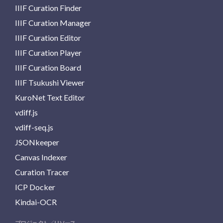
IIIF Curation Finder
IIIF Curation Manager
IIIF Curation Editor
IIIF Curation Player
IIIF Curation Board
IIIF Tsukushi Viewer
KuroNet Text Editor
vdiff.js
vdiff-seq.js
JSONkeeper
Canvas Indexer
Curation Tracer
ICP Docker
Kindai-OCR