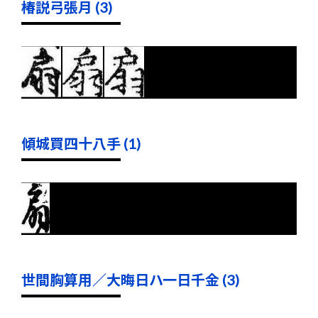
椿説弓張月 (3)
傾城買四十八手 (1)
世間胸算用／大晦日ハ一日千金 (3)