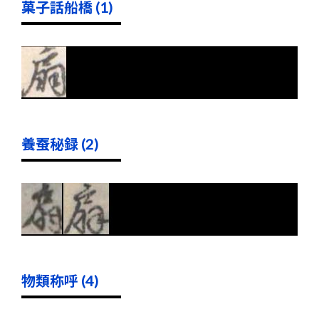
菓子話船橋 (1)
養蚕秘録 (2)
物類称呼 (4)