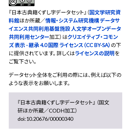
『
日本古典籍くずし字データセット
』（
国文学研究資
料館
ほか所蔵／
情報・システム研究機構 データサ
イエンス共同利用基盤施設 人文学オープンデータ
共同利用センター
加工）は
クリエイティブ・コモン
ズ 表示 - 継承 4.0 国際 ライセンス（CC BY-SA）
の下
に提供されています。 詳しくは
ライセンスの説明
を
ご覧下さい。
データセット全体をご利用の際には、例えば以下の
ような表示をお願いします。
『日本古典籍くずし字データセット』 （国文
研ほか所蔵／CODH加工）
doi:10.20676/00000340