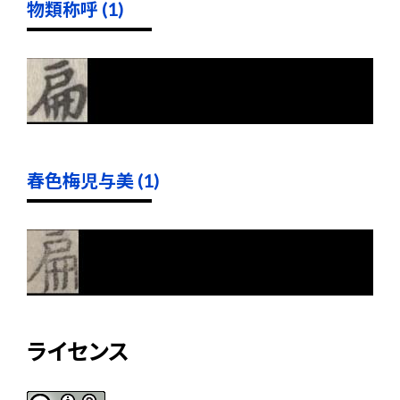
物類称呼 (1)
春色梅児与美 (1)
ライセンス