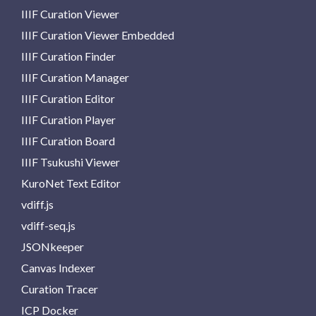
IIIF Curation Viewer
IIIF Curation Viewer Embedded
IIIF Curation Finder
IIIF Curation Manager
IIIF Curation Editor
IIIF Curation Player
IIIF Curation Board
IIIF Tsukushi Viewer
KuroNet Text Editor
vdiff.js
vdiff-seq.js
JSONkeeper
Canvas Indexer
Curation Tracer
ICP Docker