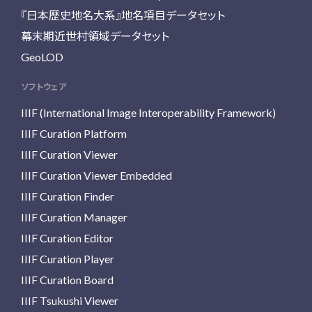
『日本歴史地名大系』地名項目データセット
幕末期近世村領域データセット
GeoLOD
ソフトウェア
IIIF (International Image Interoperability Framework)
IIIF Curation Platform
IIIF Curation Viewer
IIIF Curation Viewer Embedded
IIIF Curation Finder
IIIF Curation Manager
IIIF Curation Editor
IIIF Curation Player
IIIF Curation Board
IIIF Tsukushi Viewer