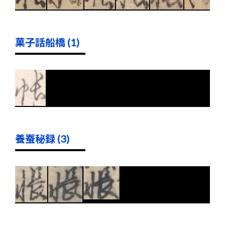
菓子話船橋 (1)
養蚕秘録 (3)