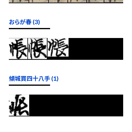
おらが春 (3)
傾城買四十八手 (1)