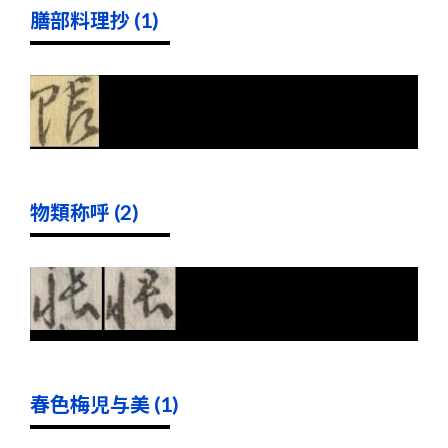
膳部料理抄 (1)
物類称呼 (2)
春色梅児与美 (1)