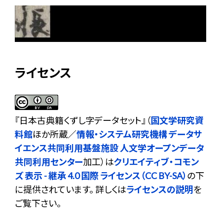
ライセンス
『
日本古典籍くずし字データセット
』（
国文学研究資
料館
ほか所蔵／
情報・システム研究機構 データサ
イエンス共同利用基盤施設 人文学オープンデータ
共同利用センター
加工）は
クリエイティブ・コモン
ズ 表示 - 継承 4.0 国際 ライセンス（CC BY-SA）
の下
に提供されています。 詳しくは
ライセンスの説明
を
ご覧下さい。