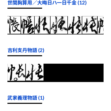
世間胸算用／大晦日ハ一日千金 (12)
吉利支丹物語 (2)
武家義理物語 (1)