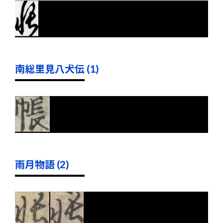
南総里見八犬伝 (1)
雨月物語 (2)