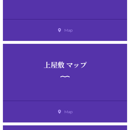
Map
上屋敷 マップ
Map