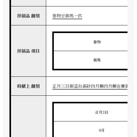
拝領品 翻刻
巻物廿御馬一匹
巻物
拝領品 項目
御馬
時献上 翻刻
正月三日御盃台高砂四月鯛四月鯛在着御礼三
正月3日
4月