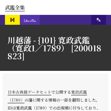
武鑑全集
川越藩 - {101} 寛政武鑑
（寛政1／1789） [200018
823]
日本古典籍データセット
で公開する
寛政武鑑
（1789）
の藩に関する情報の一部を翻刻しました。
IDは寛政武鑑（1789）での出現順に付与しており、