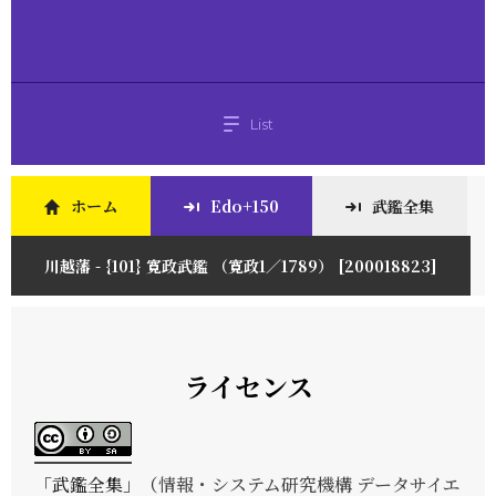
List
ホーム
Edo+150
武鑑全集
川越藩 - {101} 寛政武鑑 （寛政1／1789） [200018823]
ライセンス
「
武鑑全集
」（
情報・システム研究機構 データサイエ