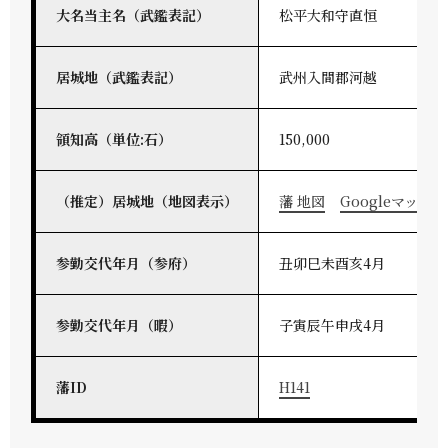
大名当主名（武鑑表記）
松平大和守直恒
居城地（武鑑表記）
武州入間郡河越
領知高（単位:石）
150,000
（推定）居城地（地図表示）
藩 地図
Googleマップ
参勤交代年月（参府）
丑卯巳未酉亥4月
参勤交代年月（暇）
子寅辰午申戌4月
藩ID
H141