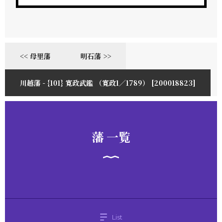
<< 母里藩
明石藩 >>
川越藩 - {101} 寛政武鑑 （寛政1／1789） [200018823]
藩 一覧
List