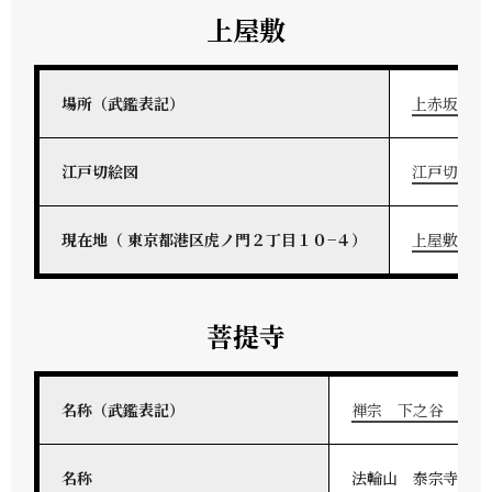
上屋敷
場所（武鑑表記）
上赤坂溜池
江戸切絵図
江戸切絵図
現在地（ 東京都港区虎ノ門２丁目１０−４）
上屋敷地図
菩提寺
名称（武鑑表記）
禅宗 下之谷 法輪
名称
法輪山 泰宗寺