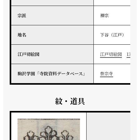
宗派
禅宗
地名
下谷（江戸）
江戸切絵図
江戸切絵図
13-30
駒沢学園「寺院資料データベース」
泰宗寺
紋・道具