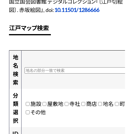
国立国会図書館 デジタルコレクション『〔江戸切絵
図〕. 赤坂絵図』, doi:
10.11501/1286666
江戸マップ検索
地
名
検
索
分
類
施設
屋敷地
寺社
商店
地名
町村
選
その他
択
ID