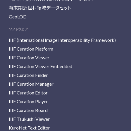
幕末期近世村領域データセット
GeoLOD
ソフトウェア
IIIF (International Image Interoperability Framework)
IIIF Curation Platform
IIIF Curation Viewer
IIIF Curation Viewer Embedded
IIIF Curation Finder
IIIF Curation Manager
IIIF Curation Editor
IIIF Curation Player
IIIF Curation Board
IIIF Tsukushi Viewer
KuroNet Text Editor