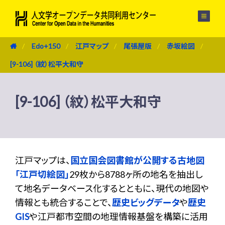
メニュー
Edo+150
江戸マップ
尾張屋版
赤坂絵図
[9-106] （紋）松平大和守
[9-106] （紋）松平大和守
江戸マップは、
国立国会図書館が公開する古地図
「江戸切絵図」
29枚から8788ヶ所の地名を抽出し
て地名データベース化するとともに、現代の地図や
情報とも統合することで、
歴史ビッグデータ
や
歴史
GIS
や江戸都市空間の地理情報基盤を構築に活用