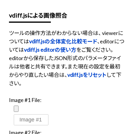
vdiff.jsによる画像照合
ツールの操作方法がわからない場合は、 viewerに
ついては
vdiff.jsの全体変化比較モード
、editorにつ
いては
vdiff.js editorの使い方
をご覧ください。
editorから保存したJSON形式のパラメータファイ
ルは他者と共有できます。また現在の設定を最初
からやり直したい場合は、
vdiff.jsをリセット
して下
さい。
Image #1 File:
Image #2 File: