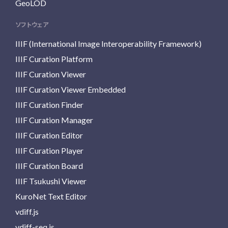
GeoLOD
ソフトウェア
IIIF (International Image Interoperability Framework)
IIIF Curation Platform
IIIF Curation Viewer
IIIF Curation Viewer Embedded
IIIF Curation Finder
IIIF Curation Manager
IIIF Curation Editor
IIIF Curation Player
IIIF Curation Board
IIIF Tsukushi Viewer
KuroNet Text Editor
vdiff.js
vdiff-seq.js