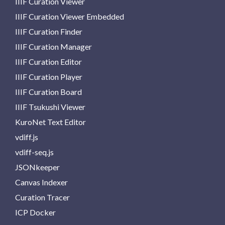
IIIF Curation Viewer
IIIF Curation Viewer Embedded
IIIF Curation Finder
IIIF Curation Manager
IIIF Curation Editor
IIIF Curation Player
IIIF Curation Board
IIIF Tsukushi Viewer
KuroNet Text Editor
vdiff.js
vdiff-seq.js
JSONkeeper
Canvas Indexer
Curation Tracer
ICP Docker