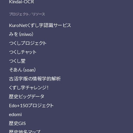
Kindai-OCR
プロジェクト／リソース
KuroNetくずし字認識サービス
みを（miwo）
つくしプロジェクト
つくしチャット
つくし堂
そあん（soan）
古活字版の情報学的解析
くずし字チャレンジ！
歴史ビッグデータ
Edo+150プロジェクト
edomi
歴史GIS
歴史地名マップ