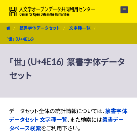
メニュー
篆書字体データセット
文字種一覧
「世」（U+4E16）
「世」（U+4E16） 篆書字体データ
セット
データセット全体の統計情報については、
篆書字体
データセット 文字種一覧
、また検索には
篆書デー
タベース検索
をご利用下さい。