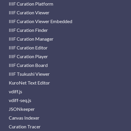
IIIF Curation Platform
IIIF Curation Viewer
IIIF Curation Viewer Embedded
IIIF Curation Finder
IIIF Curation Manager
IIIF Curation Editor
IIIF Curation Player
IIIF Curation Board
IIIF Tsukushi Viewer
KuroNet Text Editor
vdiff.js
vdiff-seq.js
JSONkeeper
Canvas Indexer
Curation Tracer