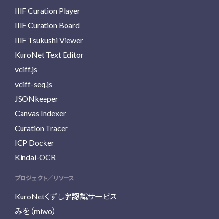
IIIF Curation Player
IIIF Curation Board
IIIF Tsukushi Viewer
KuroNet Text Editor
vdiff.js
vdiff-seq.js
JSONkeeper
Canvas Indexer
Curation Tracer
ICP Docker
Kindai-OCR
プロジェクト／リソース
KuroNetくずし字認識サービス
みを（miwo）