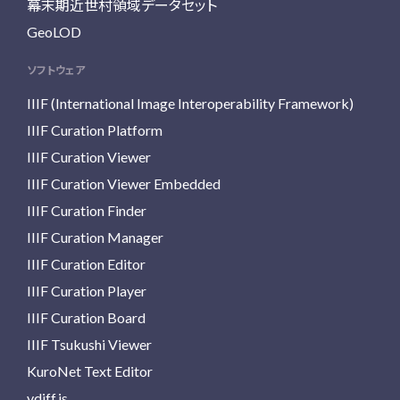
幕末期近世村領域データセット
GeoLOD
ソフトウェア
IIIF (International Image Interoperability Framework)
IIIF Curation Platform
IIIF Curation Viewer
IIIF Curation Viewer Embedded
IIIF Curation Finder
IIIF Curation Manager
IIIF Curation Editor
IIIF Curation Player
IIIF Curation Board
IIIF Tsukushi Viewer
KuroNet Text Editor
vdiff.js