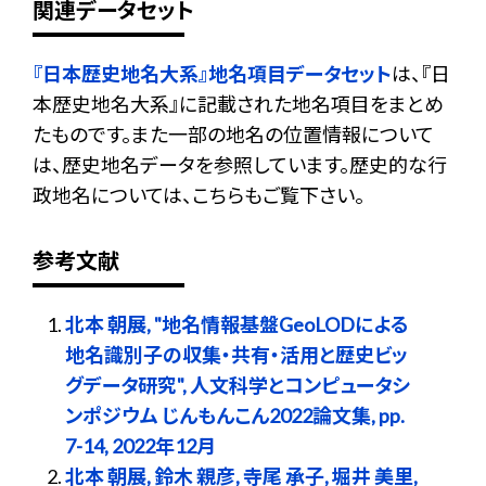
関連データセット
『日本歴史地名大系』地名項目データセット
は、『日
本歴史地名大系』に記載された地名項目をまとめ
たものです。また一部の地名の位置情報について
は、歴史地名データを参照しています。歴史的な行
政地名については、こちらもご覧下さい。
参考文献
北本 朝展, "地名情報基盤GeoLODによる
地名識別子の収集・共有・活用と歴史ビッ
グデータ研究", 人文科学とコンピュータシ
ンポジウム じんもんこん2022論文集, pp.
7-14, 2022年12月
北本 朝展, 鈴木 親彦, 寺尾 承子, 堀井 美里,