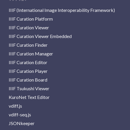
IIIF (International Image Interoperability Framework)
IIIF Curation Platform
IIIF Curation Viewer
IIIF Curation Viewer Embedded
IIIF Curation Finder
IIIF Curation Manager
IIIF Curation Editor
IIIF Curation Player
IIIF Curation Board
IIIF Tsukushi Viewer
KuroNet Text Editor
vdiff.js
vdiff-seq.js
JSONkeeper