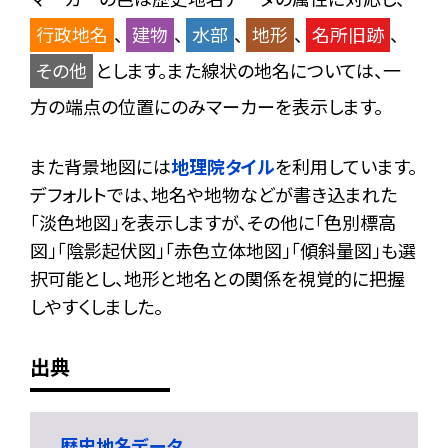
行政地名
、
建物
、
水部
、
地形
、
名所旧跡
、
その他
とします。また線状の地名については、一
方の端点の位置にのみマーカーを表示します。
また背景地図には
地理院タイル
を利用しています。
デフォルトでは、地名や地物などが書き込まれた
「淡色地図」を表示しますが、その他に「色別標高
図」「陰影起伏図」「赤色立体地図」「傾斜量図」も選
択可能とし、地形と地名との関係を視覚的に把握
しやすくしました。
出典
歴史地名データ