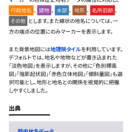
行政地名
、
建物
、
水部
、
地形
、
名所旧跡
、
その他
とします。また線状の地名については、一
方の端点の位置にのみマーカーを表示します。
また背景地図には
地理院タイル
を利用しています。
デフォルトでは、地名や地物などが書き込まれた
「淡色地図」を表示しますが、その他に「色別標高
図」「陰影起伏図」「赤色立体地図」「傾斜量図」も選
択可能とし、地形と地名との関係を視覚的に把握
しやすくしました。
出典
歴史地名データ