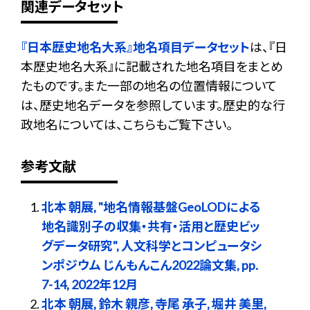
関連データセット
『日本歴史地名大系』地名項目データセット
は、『日
本歴史地名大系』に記載された地名項目をまとめ
たものです。また一部の地名の位置情報について
は、歴史地名データを参照しています。歴史的な行
政地名については、こちらもご覧下さい。
参考文献
北本 朝展, "地名情報基盤GeoLODによる
地名識別子の収集・共有・活用と歴史ビッ
グデータ研究", 人文科学とコンピュータシ
ンポジウム じんもんこん2022論文集, pp.
7-14, 2022年12月
北本 朝展, 鈴木 親彦, 寺尾 承子, 堀井 美里,