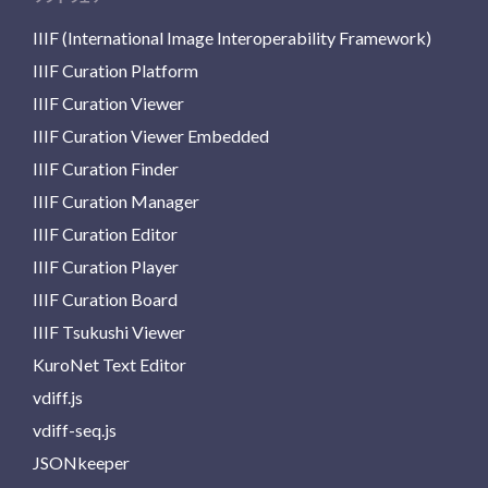
IIIF (International Image Interoperability Framework)
IIIF Curation Platform
IIIF Curation Viewer
IIIF Curation Viewer Embedded
IIIF Curation Finder
IIIF Curation Manager
IIIF Curation Editor
IIIF Curation Player
IIIF Curation Board
IIIF Tsukushi Viewer
KuroNet Text Editor
vdiff.js
vdiff-seq.js
JSONkeeper