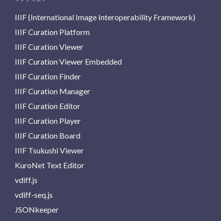
IIIF (International Image Interoperability Framework)
IIIF Curation Platform
IIIF Curation Viewer
IIIF Curation Viewer Embedded
IIIF Curation Finder
IIIF Curation Manager
IIIF Curation Editor
IIIF Curation Player
IIIF Curation Board
IIIF Tsukushi Viewer
KuroNet Text Editor
vdiff.js
vdiff-seq.js
JSONkeeper