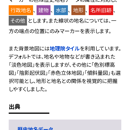
行政地名
、
建物
、
水部
、
地形
、
名所旧跡
、
その他
とします。また線状の地名については、一
方の端点の位置にのみマーカーを表示します。
また背景地図には
地理院タイル
を利用しています。
デフォルトでは、地名や地物などが書き込まれた
「淡色地図」を表示しますが、その他に「色別標高
図」「陰影起伏図」「赤色立体地図」「傾斜量図」も選
択可能とし、地形と地名との関係を視覚的に把握
しやすくしました。
出典
歴史地名データ