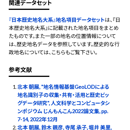
関連データセット
『日本歴史地名大系』地名項目データセット
は、『日
本歴史地名大系』に記載された地名項目をまとめ
たものです。また一部の地名の位置情報について
は、歴史地名データを参照しています。歴史的な行
政地名については、こちらもご覧下さい。
参考文献
北本 朝展, "地名情報基盤GeoLODによる
地名識別子の収集・共有・活用と歴史ビッ
グデータ研究", 人文科学とコンピュータシ
ンポジウム じんもんこん2022論文集, pp.
7-14, 2022年12月
北本 朝展, 鈴木 親彦, 寺尾 承子, 堀井 美里,