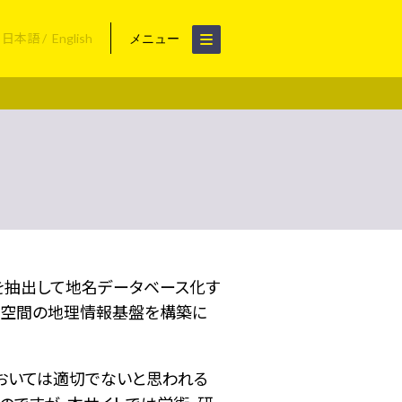
日本語
English
メニュー
名を抽出して地名データベース化す
空間の地理情報基盤を構築に
おいては適切でないと思われる