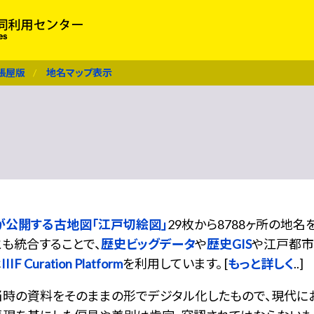
張屋版
地名マップ表示
が公開する古地図「江戸切絵図」
29枚から8788ヶ所の地
も統合することで、
歴史ビッグデータ
や
歴史GIS
や江戸都市
は
IIIF Curation Platform
を利用しています。 [
もっと詳しく
..]
当時の資料をそのままの形でデジタル化したもので、現代に