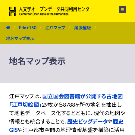
メニュー
Edo+150
江戸マップ
尾張屋版
地名マップ表示
地名マップ表示
江戸マップは、
国立国会図書館が公開する古地図
「江戸切絵図」
29枚から8788ヶ所の地名を抽出し
て地名データベース化するとともに、現代の地図や
情報とも統合することで、
歴史ビッグデータ
や
歴史
GIS
や江戸都市空間の地理情報基盤を構築に活用