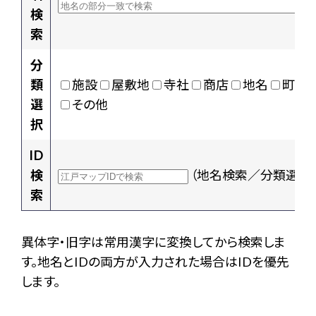
検
索
分
類
施設
屋敷地
寺社
商店
地名
町村
選
その他
択
ID
検
（地名検索／分類選択
索
異体字・旧字は常用漢字に変換してから検索しま
す。地名とIDの両方が入力された場合はIDを優先
します。