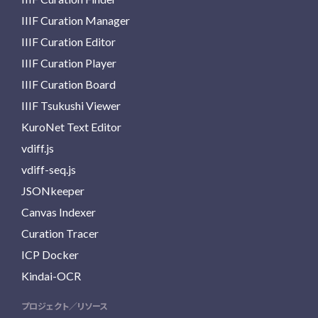
IIIF Curation Manager
IIIF Curation Editor
IIIF Curation Player
IIIF Curation Board
IIIF Tsukushi Viewer
KuroNet Text Editor
vdiff.js
vdiff-seq.js
JSONkeeper
Canvas Indexer
Curation Tracer
ICP Docker
Kindai-OCR
プロジェクト／リソース