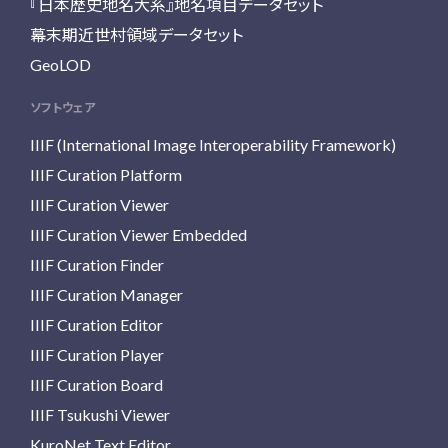
『日本歴史地名大系』地名項目データセット
幕末期近世村領域データセット
GeoLOD
ソフトウェア
IIIF (International Image Interoperability Framework)
IIIF Curation Platform
IIIF Curation Viewer
IIIF Curation Viewer Embedded
IIIF Curation Finder
IIIF Curation Manager
IIIF Curation Editor
IIIF Curation Player
IIIF Curation Board
IIIF Tsukushi Viewer
KuroNet Text Editor