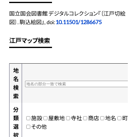
国立国会図書館 デジタルコレクション『〔江戸切絵
図〕. 駒込絵図』, doi:
10.11501/1286675
江戸マップ検索
地
名
検
索
分
類
施設
屋敷地
寺社
商店
地名
町村
選
その他
択