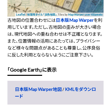
Leaflet
|
地理院タイル「淡色地図」
, Tiles by
Map Warper user Kitamoto
古地図の位置合わせには
日本版Map Warper
を利
用しています。ただし、古地図の歪みが大きい場合
は、現代地図への重ね合わせは不正確となります。
また、位置情報の活用にあたっては、プライバシー
など様々な問題点があることも尊重し、公序良俗
に反した利用とならないようにご注意下さい。
「Google Earth」に表示
日本版Map Warper地図
/
KMLをダウンロ
ード