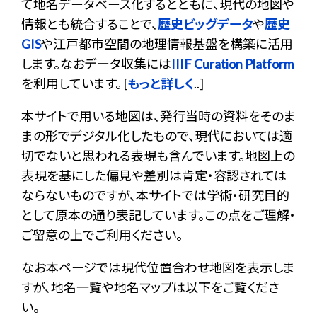
て地名データベース化するとともに、現代の地図や
情報とも統合することで、
歴史ビッグデータ
や
歴史
GIS
や江戸都市空間の地理情報基盤を構築に活用
します。なおデータ収集には
IIIF Curation Platform
を利用しています。 [
もっと詳しく
..]
本サイトで用いる地図は、発行当時の資料をそのま
まの形でデジタル化したもので、現代においては適
切でないと思われる表現も含んでいます。地図上の
表現を基にした偏見や差別は肯定・容認されては
ならないものですが、本サイトでは学術・研究目的
として原本の通り表記しています。この点をご理解・
ご留意の上でご利用ください。
なお本ページでは現代位置合わせ地図を表示しま
すが、地名一覧や地名マップは以下をご覧くださ
い。