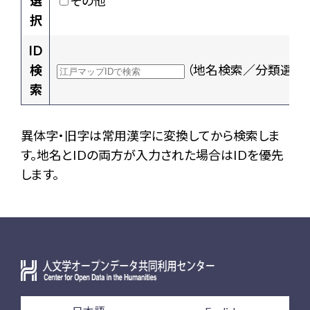
選
その他
択
ID
検
（地名検索／分類選択
索
異体字・旧字は常用漢字に変換してから検索しま
す。地名とIDの両方が入力された場合はIDを優先
します。