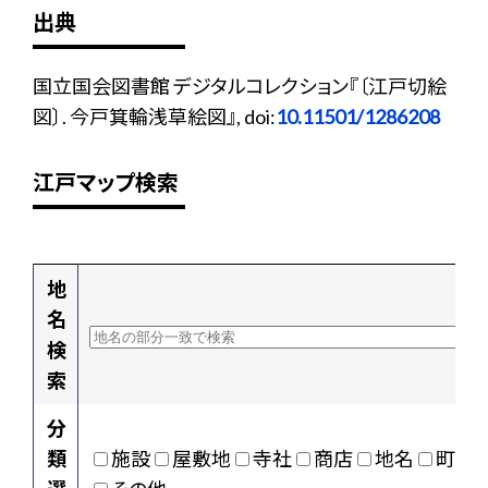
出典
国立国会図書館 デジタルコレクション『〔江戸切絵
図〕. 今戸箕輪浅草絵図』, doi:
10.11501/1286208
江戸マップ検索
地
名
検
索
分
類
施設
屋敷地
寺社
商店
地名
町村